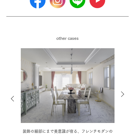
other cases
ダンの
木の温もりに和の趣を取り入れた、情緒豊かな3階建
モ