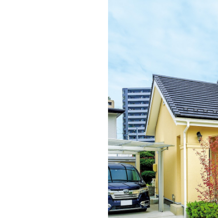
ドクタープランニュース
リフォーム事業所一覧
カ
資料請求
お問い合わせ
カタログ請求
ご相談デス
モデルハウス紹介
カタログ請求
ご相談デス
ご相談
カタログ請求
お問い合わ
建築実例