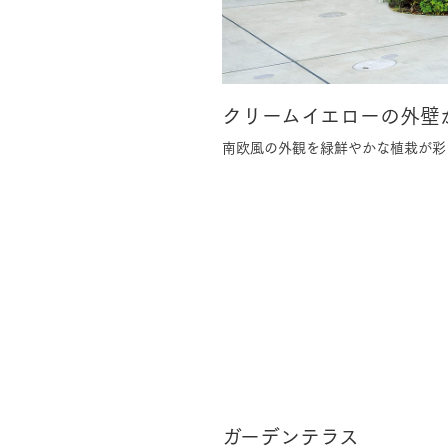
お住まいづくりガイド
クリームイエローの外壁
暮らし方
南欧風の外観を緑鮮やかな植栽が彩
共働き家族
子育て家族
多世帯
住宅タイプ
3・4階建て
平屋
賃貸併用住宅
モデルハウス紹介
カタロ
ガーデンテラス