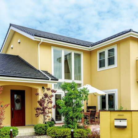
ランドパートナー一覧
商業施設実例
社宅・寮・事務所実例
タログ請求
ご相談デスク
都市建築実例
ク
ク
デスク
せフォーム
デザイン
全館空調