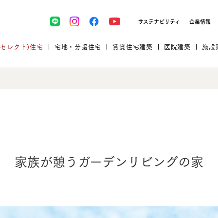
サステナビリティ
企業情報
(セレクト)住宅
宅地・分譲住宅
賃貸住宅建築
医院建築
施設
プロが厳選した住まいをセレク
家族が憩うガーデンリビングの家
土地・建物探しをコンサルティン
イベント＆セミナー
セミナー・相談会情報
万全のサポート
企業向け不動産活用（CRE）
開業のための物件情報
リフォーム実例
取扱商品
グ
セミナー・内覧会レポート
診療圏調査依頼
福祉・介護施設実例
企業向け不動産活用（CRE）
ランドパートナー
文教・保育施設実例
規格住宅｜三井ホームセレクト