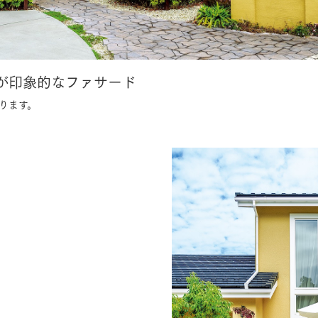
三井ホームワールド
㎥設計
が印象的なファサード
ります。
家族
店舗併用住宅
多世帯住宅
別荘・リゾートハウス
グ請求
イベント情報
ご相談デスク