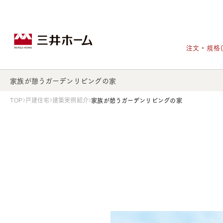
注文・規格
家族が憩うガーデンリビングの家
TOP
戸建住宅
建築実例紹介
家族が憩うガーデンリビングの家
戸建住宅トップ
宅地・分譲住宅トップ
賃貸住宅建築トップ
医院建築トップ
木材・建材トップ
リフォームトップ
施設建築トップ
あなたの理想の住まいをかたちに
宅地/建築条件付宅地
木造マンションMOCXION
実例紹介
リフォームメニュー
事業本部案内
建売/戸建分譲
木造賃貸住宅MOCXSTYLE
ドクターズ宝箱
事業内容
実例紹介
既存住宅（SumStock）
実例紹介
ドクターズヴォイス
建築実例
選ばれる理由
注文住宅｜三井ホームオーダー