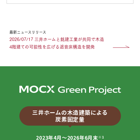
1
2
1
2
1
1
3
3
2
3
2
2
最新ニュースリリース
2026/07/17 三井ホームと銘建工業が共同で木造
4
4
4
4
4
3
4階建ての可能性を広げる遮音床構造を開発
5
5
5
5
5
5
6
6
6
6
6
6
7
7
7
7
7
7
三井ホームの木造建築による
8
8
8
8
8
8
炭素固定量
9
9
9
9
9
9
2023年4月～2026年6月末
※1