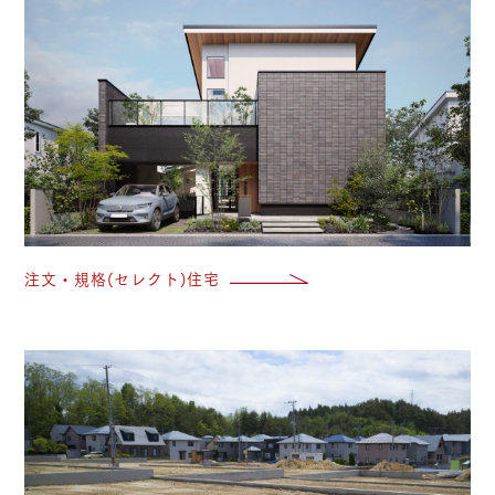
注
注文・規格(セレクト)住宅
宅