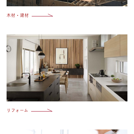
木材・建材
リ
リフォーム
オ