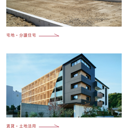
宅地・分譲住宅
賃
賃貸・土地活用