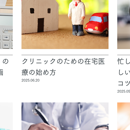
」の
クリニックのための在宅医
忙
画
療の始め方
し
2025.06.20
コ
2025.05