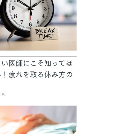
しい医師にこそ知ってほ
い！疲れを取る休み方の
ツ
.16