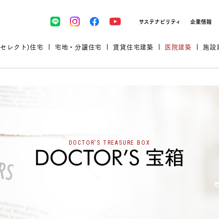
サステナビリティ
企業情報
(セレクト)住宅
宅地・分譲住宅
賃貸住宅建築
医院建築
施設
プロが厳選した住まいをセレク
DOCTOR'S TREASURE BOX
土地・建物探しをコンサルティン
イベント＆セミナー
セミナー・相談会情報
万全のサポート
企業向け不動産活用（CRE）
開業のための物件情報
リフォーム実例
取扱商品
グ
セミナー・内覧会レポート
診療圏調査依頼
福祉・介護施設実例
企業向け不動産活用（CRE）
ランドパートナー
文教・保育施設実例
規格住宅｜三井ホームセレクト