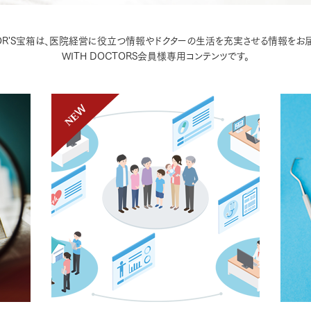
ランドパートナー一覧
商業施設実例
社宅・寮・事務所実例
タログ請求
ご相談デスク
都市建築実例
OR'S宝箱は、医院経営に役立つ情報やドクターの生活を充実させる情報をお
ク
WITH DOCTORS会員様専用コンテンツです。
ク
デスク
せフォーム
デザイン
全館空調