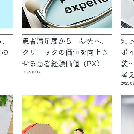
る、
患者満足度から一歩先へ、
知
ての
クリニックの価値を向上さ
ポ
せる患者経験価値（PX）
装
2025.10.17
考
2025.09