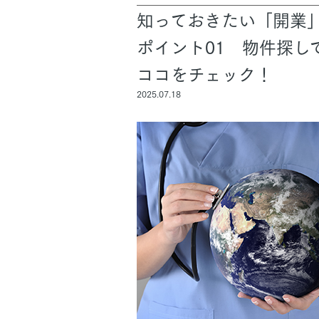
知っておきたい「開業
ポイント01 物件探し
お住まいづくりガイド
ココをチェック！
2025.07.18
暮らし方
共働き家族
子育て家族
多世帯
住宅タイプ
3・4階建て
平屋
賃貸併用住宅
モデルハウス紹介
カタロ