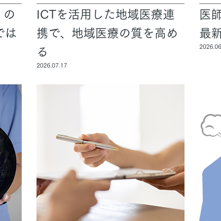
」の
ICTを活用した地域医療連
医
では
携で、地域医療の質を高め
最
三井ホームワールド
㎥設計
る
2026.06
2026.07.17
家族
店舗併用住宅
多世帯住宅
別荘・リゾートハウス
グ請求
イベント情報
ご相談デスク