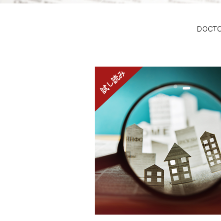
ドクタープランニュース
リフォーム事業所一覧
カ
資料請求
お問い合わせ
DOCT
カタログ請求
ご相談デス
モデルハウス紹介
カタログ請求
ご相談デス
ご相談
カタログ請求
お問い合わ
建築実例