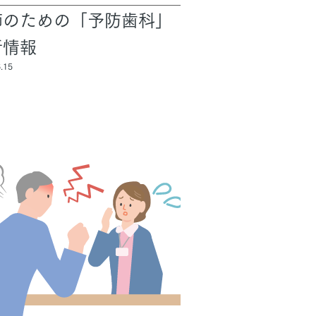
師のための「予防歯科」
新情報
長期保証
.15
モデルハウス・
見学可能実例
土地を探す
全国エリア情報
カタログ請求
オンライン相談