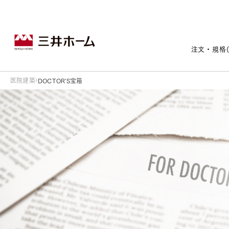
注文・規格
医院建築
DOCTOR'S宝箱
戸建住宅トップ
宅地・分譲住宅トップ
賃貸住宅建築トップ
医院建築トップ
木材・建材トップ
リフォームトップ
施設建築トップ
あなたの理想の住まいをかたちに
宅地/建築条件付宅地
木造マンションMOCXION
実例紹介
リフォームメニュー
事業本部案内
建売/戸建分譲
木造賃貸住宅MOCXSTYLE
ドクターズ宝箱
事業内容
実例紹介
既存住宅（SumStock）
実例紹介
ドクターズヴォイス
建築実例
選ばれる理由
注文住宅｜三井ホームオーダー