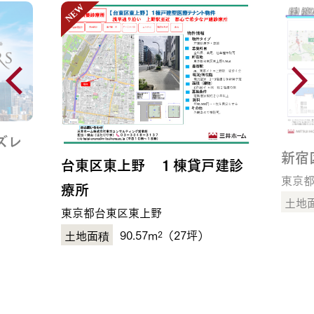
ズレ
新宿
台東区東上野 １棟貸戸建診
東京
療所
）
東京都台東区東上野
90.57m
（27坪）
2