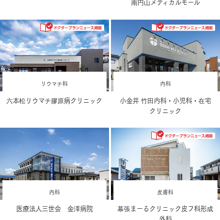
南円山メディカルモール
リウマチ科
内科
六本松リウマチ膠原病クリニック
小金井 竹田内科・小児科・在宅
クリニック
内科
皮膚科
医療法人三世会 金澤病院
幕張まーるクリニック皮フ科形成
外科