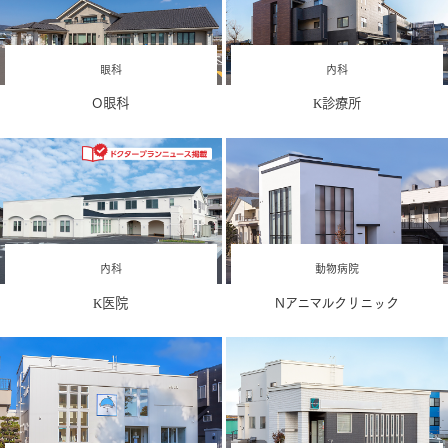
眼科
内科
O眼科
K診療所
内科
動物病院
K医院
Nアニマルクリニック