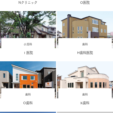
Nクリニック
O医院
小児科
歯科
Ｉ医院
H歯科医院
歯科
歯科
O歯科
K歯科