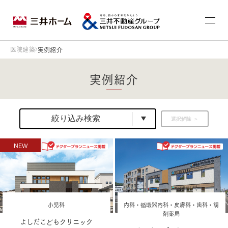
医院建築
実例紹介
実例紹介
絞り込み検索
選択解除
小児科
内科・循環器内科・皮膚科・歯科・調
剤薬局
よしだこどもクリニック