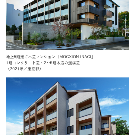
地上5階建て⽊造マンション「MOCXION INAGI」
1階コンクリート造・2〜5階⽊造の混構造
（2021年／東京都）