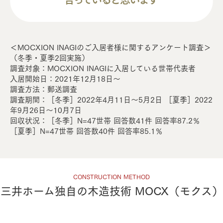
＜MOCXION INAGIのご⼊居者様に関するアンケート調査＞
（冬季・夏季2回実施）
調査対象：MOCXION INAGIに⼊居している世帯代表者
⼊居開始⽇：2021年12⽉18⽇〜
調査⽅法：郵送調査
調査期間：［冬季］2022年4⽉11⽇〜5⽉2⽇ ［夏季］2022
年9⽉26⽇〜10⽉7⽇
回収状況：［冬季］N=47世帯 回答数41件 回答率87.2％
［夏季］N=47世帯 回答数40件 回答率85.1％
CONSTRUCTION METHOD
三井ホーム独⾃の⽊造技術 MOCX（モクス）