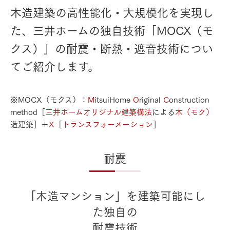
⽊造建築の⾼性能化・⼤規模化を実現し
た、三井ホームの独⾃技術「MOCX（モ
クス）」の
耐震・断熱・遮⾳技術につい
てご紹介します。
※MOCX（モクス）：
M
itsuiHome
O
riginal
C
onstruction
method［
三井ホームオリジナル建築構法
による
⽊（モク）
造建築］＋
X
［
トランスフォーメーション
］
耐震
「⽊造マンション」を建築可能にし
た独⾃の
耐震技術