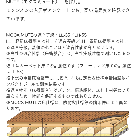
MUTE（モクスミュート）」を採用。
モクシオンの入居者アンケートでも、高い満足度を確認でき
ています。
MOCX MUTEの遮音等級：LL-35／LH-55
LL：軽量床衝撃音に対する遮音等級／LH：重量床衝撃音に対す
る遮音等級。数値が小さいほど遮音性能が高くなります。
※当社の遮音性能（床衝撃音）は、当社実験建物で測定したもの
です。
※LLはカーペット床での計測値です（フローリング床での計測値
はLL-55）
※上記の重量床衝撃音は、JIS A 1418に定める標準重量衝撃源イ
ンパクトボールの測定結果です。
※遮音性能（床衝撃音）はプラン、構造躯体、床仕上材等により
異なるため、性能を保証するものではありません。
※MOCX MUTEの床仕様は、防耐火仕様等の諸条件により異な
ります。