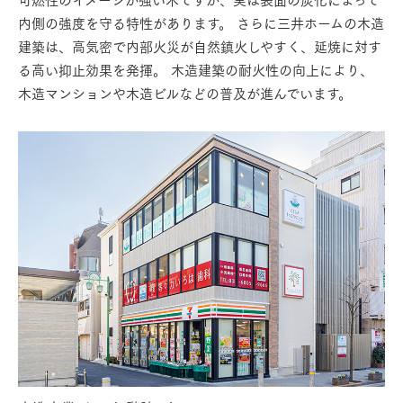
内側の強度を守る特性があります。
さらに三井ホームの木造
建築は、高気密で内部火災が自然鎮火しやすく、延焼に対す
る高い抑止効果を発揮。
木造建築の耐火性の向上により、
木造マンションや木造ビルなどの普及が進んでいます。
モデルハウス紹介・
土地を探す
全国エリア情報
カタログ請求
オンライン相談