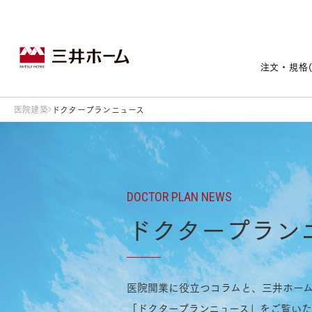
注文・規格
医院建築
ドクタープランニュース
戸建住宅トップ
宅地・分譲住宅トップ
賃貸住宅建築トップ
医院建築トップ
木材・建材トップ
リフォームトップ
施設建築トップ
あなたの理想の住まいをかたちに
DOCTOR PLAN NEWS
ドクタープラン
宅地/建築条件付宅地
木造マンションMOCXION
実例紹介
リフォームメニュー
事業本部案内
建売/戸建分譲
木造賃貸住宅MOCXSTYLE
ドクターズ宝箱
医院開業に役立つコラムと、
三井ホー
事業内容
実例紹介
既存住宅（SumStock）
実例紹介
ドクターズヴォイス
建築実例
選ばれる理由
「ドクタープランニュース」をご覧いた
注文住宅｜三井ホームオーダー