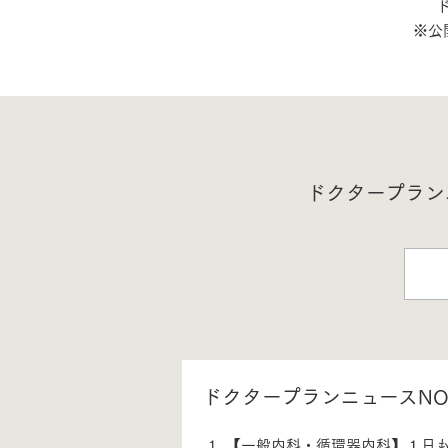
※公
お住まいづくりガイド
暮らし方
共働き家族
子育て家族
多世帯
ドクタープラン
住宅タイプ
3・4階建て
平屋
賃貸併用住宅
モデルハウス紹介
カタロ
ドクタープランニュースNO.
【一般内科・循環器内科】１日