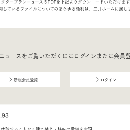
ドクタープランニュースのPDFを下記よりダウンロードいただけます
開しているファイルについてのあらゆる権利は、三井ホームに属し
三井ホームワールド
㎥設計
家族
ニュースをご覧いただくにはログインまたは会員
店舗併用住宅
多世帯住宅
別荘・リゾートハウス
新規会員登録
ログイン
グ請求
イベント情報
ご相談デスク
93
も休診することなく建て替え・移転の承継を実現