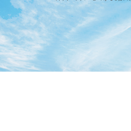
ドクタープランニュース
リフォーム事業所一覧
カ
資料請求
お問い合わせ
カタログ請求
ご相談デス
モデルハウス紹介
カタログ請求
ご相談デス
ご相談
カタログ請求
お問い合わ
建築実例