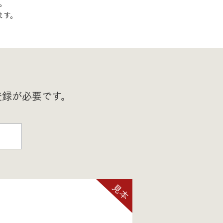
。
ます。
長期保証
登録が必要です。
モデルハウス・
見学可能実例
土地を探す
全国エリア情報
カタログ請求
オンライン相談