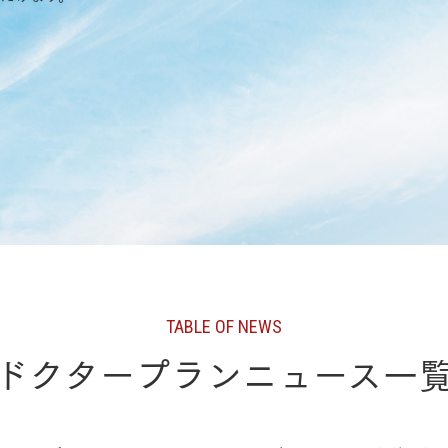
ランドパートナー一覧
商業施設実例
社宅・寮・事務所実例
タログ請求
ご相談デスク
都市建築実例
ク
ク
デスク
せフォーム
デザイン
全館空調
TABLE OF NEWS
ドクタープランニュース一