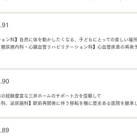
91
ション科】自然に体を動かしたくなる、子どもにとっての楽しい場
・糖尿病内科・心臓血管リハビリテーション科】心血管疾患の再発
90
築の経験豊富な三井ホームのサポート力を信頼して
外科、泌尿器科】駅前再開発に伴う移転を機に歴史ある医院を継承
89