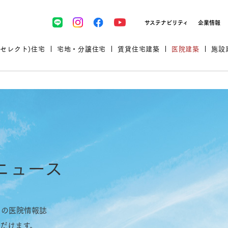
サステナビリティ
企業情報
(セレクト)住宅
宅地・分譲住宅
賃貸住宅建築
医院建築
施設
プロが厳選した住まいをセレク
ニュース
土地・建物探しをコンサルティン
イベント＆セミナー
セミナー・相談会情報
万全のサポート
企業向け不動産活用（CRE）
開業のための物件情報
リフォーム実例
取扱商品
グ
セミナー・内覧会レポート
診療圏調査依頼
ムの医院情報誌
福祉・介護施設実例
企業向け不動産活用（CRE）
ランドパートナー
文教・保育施設実例
だけます。
規格住宅｜三井ホームセレクト