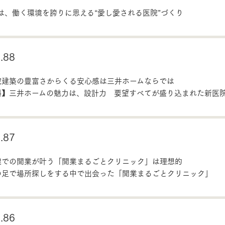
は、働く環境を誇りに思える“愛し愛される医院”づくり
88
院建築の豊富さからくる安心感は三井ホームならでは
科】三井ホームの魅力は、設計力 要望すべてが盛り込まれた新医
87
建での開業が叶う「開業まるごとクリニック」は理想的
の足で場所探しをする中で出会った「開業まるごとクリニック」
86