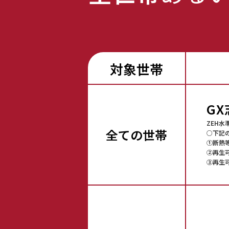
対象世帯
G
ZEH
全ての世帯
○下記
①断熱
②再生
③再生