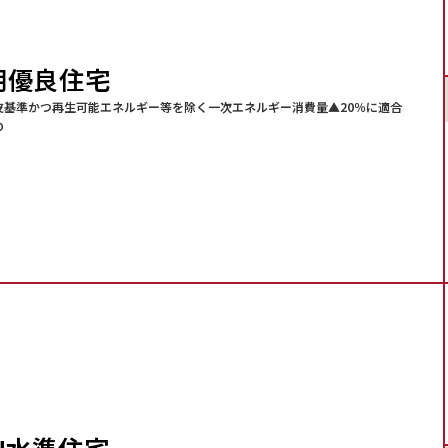
期優良住宅
皮基準かつ再生可能エネルギー等を除く一次エネルギー消費量▲20％に適合
の