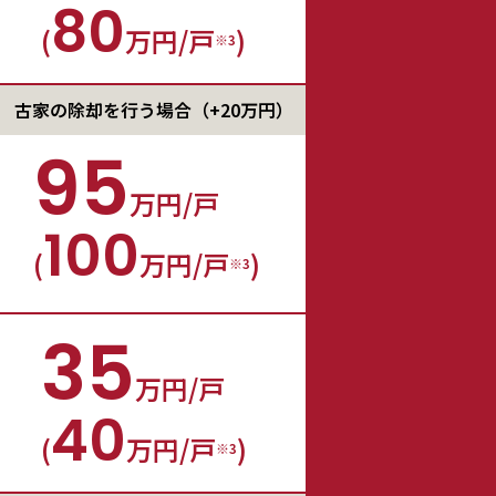
80
(
万円/戸
)
※3
古家の除却を行う
場合（+20万円）
95
万円/戸
100
(
万円/戸
)
※3
35
万円/戸
40
(
万円/戸
)
※3