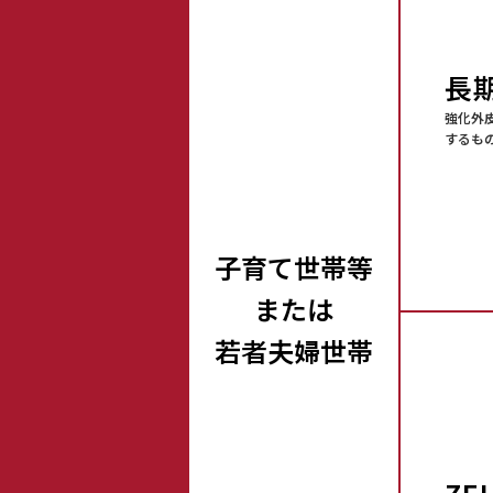
長
強化外
するも
子育て
世帯等
または
若者
夫婦世帯