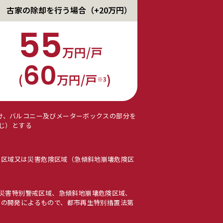
古家の除却を行う
場合（+20万円）
55
万円/戸
60
(
万円/戸
)
※3
抜け、バルコニー及びメーターボックスの部分を
じ）とする
戒区域又は災害危険区域（急傾斜地崩壊危険区
災害特別警戒区域、急傾斜地崩壊危険区域、
上）の開発によるもので、都市再生特別措置法第