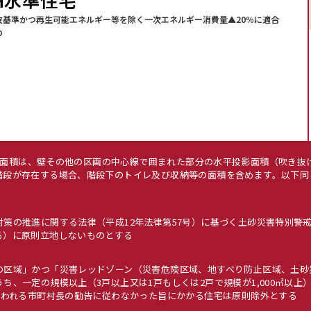
H水準住宅
皮基準かつ再生可能エネルギー等を除く一次エネルギー消費量▲20％に適合
の
下（床面積は、壁その他の区画の中心線で囲まれた部分の水平投影面積（吹き
階段が存在する場合、階段下のトイレ及び収納等の面積を含めます。以下同
策の推進に関する法律（平成12年法律第57号）に基づく土砂災害特別警
る）に原則立地しないものとする
の区域」かつ「災害レッドゾーン（災害危険区域、地すべり防止区域、土砂
ち、一定の規模以上（3戸以上又は1戸もしくは2戸で規模が1,000㎡以
行われる市町村長の勧告に従わなかった旨にかかる住宅は原則除外とする