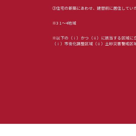
③住宅の新築にあわせ、建替前に居住してい
※3 1〜4地域
※以下の（ⅰ）かつ（ⅱ）に該当する区域に立地
（ⅰ）市街化調整区域（ⅱ）土砂災害警戒区