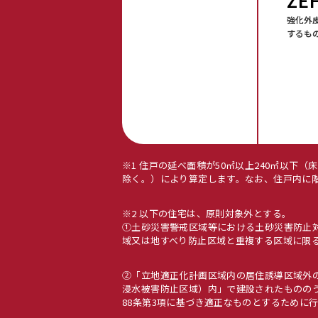
ZE
強化外
するも
※1 住戸の延べ面積が50㎡以上240㎡以
除く。）により算定します。なお、住戸内に
※2 以下の住宅は、原則対象外とする。
①土砂災害警戒区域等における土砂災害防止対
域又は地すべり防止区域と重複する区域に限
②「立地適正化計画区域内の居住誘導区域外
浸水被害防止区域）内」で建設されたもののう
88条第3項に基づき適正なものとするために