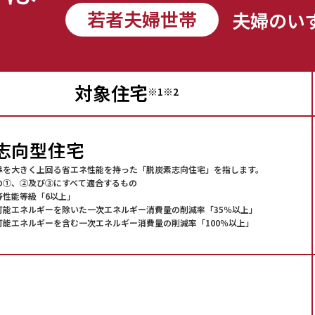
若者夫婦世帯
夫婦のい
対象住宅
※1※2
X志向型住宅
水準を大きく上回る省エネ性能を持った「脱炭素志向住宅」を指します。
の①、②及び③にすべて適合するもの
等性能等級「6以上」
可能エネルギーを除いた一次エネルギー消費量の削減率「35％以上」
可能エネルギーを含む一次エネルギー消費量の削減率「100％以上」