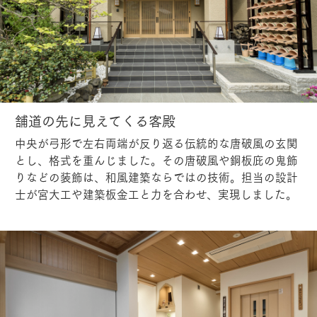
舗道の先に見えてくる客殿
中央が弓形で左右両端が反り返る伝統的な唐破風の玄関
とし、格式を重んじました。その唐破風や銅板庇の鬼飾
りなどの装飾は、和風建築ならではの技術。担当の設計
士が宮大工や建築板金工と力を合わせ、実現しました。