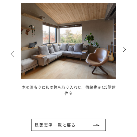
3階建
モノトーンの静謐な空間に癒される、こだわりの3階
好き
建住宅
建築実例一覧に戻る