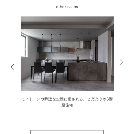
other cases
3階建
モノトーンの静謐な空間に癒される、こだわりの3階
好き
建住宅