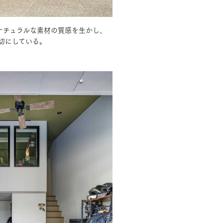
ナチュラルな素材の質感を生かし、
長期保証
切にしている。
モデルハウス・
見学可能実例
土地を探す
全国エリア情報
カタログ請求
オンライン相談