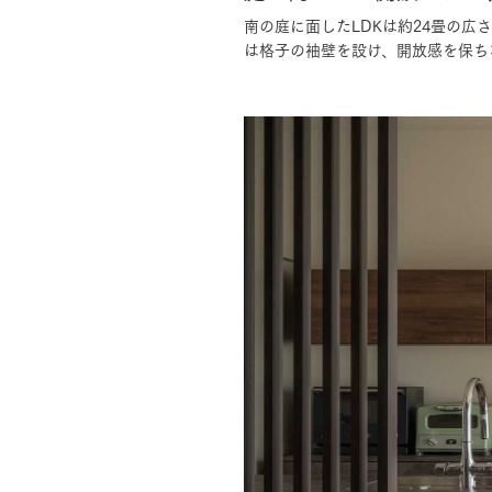
南の庭に面したLDKは約24畳の
は格子の袖壁を設け、開放感を保ち