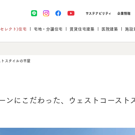
サステナビリティ
企業情報
(セレクト)住宅
宅地・分譲住宅
賃貸住宅建築
医院建築
施設
ストスタイルの平屋
プロが厳選した住まいをセレク
ーンにこだわった、
ウェストコースト
土地・建物探しをコンサルティン
イベント＆セミナー
セミナー・相談会情報
万全のサポート
企業向け不動産活用（CRE）
開業のための物件情報
リフォーム実例
取扱商品
グ
セミナー・内覧会レポート
診療圏調査依頼
福祉・介護施設実例
企業向け不動産活用（CRE）
ランドパートナー
文教・保育施設実例
規格住宅｜三井ホームセレクト