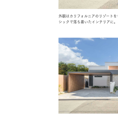
外観はカリフォルニアのリゾートを
お住まいづくりガイド
シックで落ち着いたインテリアに。
暮らし方
共働き家族
子育て家族
多世帯
住宅タイプ
3・4階建て
平屋
賃貸併用住宅
モデルハウス紹介
カタロ