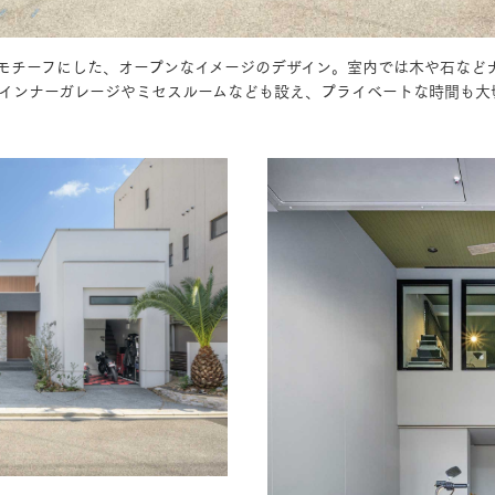
モチーフにした、オープンなイメージのデザイン。室内では木や石など
三井ホームワールド
㎥設計
インナーガレージやミセスルームなども設え、プライベートな時間も大
家族
店舗併用住宅
多世帯住宅
別荘・リゾートハウス
グ請求
イベント情報
ご相談デスク