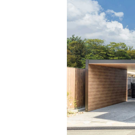
ドクタープランニュース
リフォーム事業所一覧
カ
資料請求
お問い合わせ
カタログ請求
ご相談デス
モデルハウス紹介
カタログ請求
ご相談デス
ご相談
カタログ請求
お問い合わ
建築実例