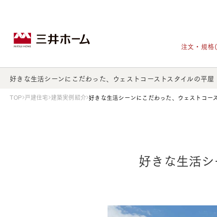
注文・規格
好きな生活シーンにこだわった、ウェストコーストスタイルの平屋
TOP
戸建住宅
建築実例紹介
好きな生活シーンにこだわった、ウェストコー
戸建住宅トップ
宅地・分譲住宅トップ
賃貸住宅建築トップ
医院建築トップ
木材・建材トップ
リフォームトップ
施設建築トップ
あなたの理想の住まいをかたちに
好きな生活シ
宅地/建築条件付宅地
木造マンションMOCXION
実例紹介
リフォームメニュー
事業本部案内
建売/戸建分譲
木造賃貸住宅MOCXSTYLE
ドクターズ宝箱
事業内容
実例紹介
既存住宅（SumStock）
実例紹介
ドクターズヴォイス
建築実例
選ばれる理由
注文住宅｜三井ホームオーダー