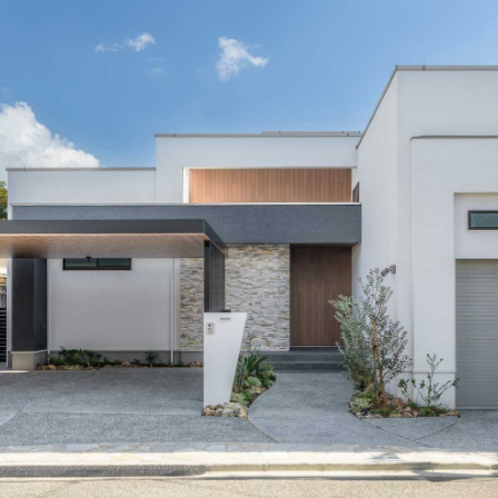
ランドパートナー一覧
商業施設実例
社宅・寮・事務所実例
タログ請求
ご相談デスク
都市建築実例
ク
ク
デスク
せフォーム
デザイン
全館空調