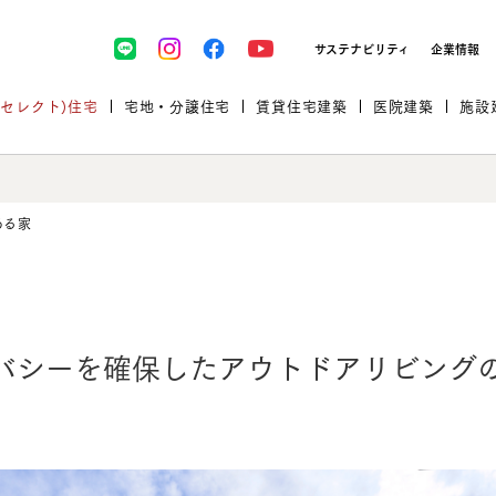
サステナビリティ
企業情報
(セレクト)住宅
宅地・分譲住宅
賃貸住宅建築
医院建築
施設
ある家
プロが厳選した住まいをセレク
バシーを確保した
アウトドアリビング
土地・建物探しをコンサルティン
イベント＆セミナー
セミナー・相談会情報
万全のサポート
企業向け不動産活用（CRE）
開業のための物件情報
リフォーム実例
取扱商品
グ
セミナー・内覧会レポート
診療圏調査依頼
福祉・介護施設実例
企業向け不動産活用（CRE）
ランドパートナー
文教・保育施設実例
規格住宅｜三井ホームセレクト