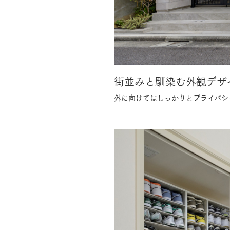
お住まいづくりガイド
暮らし方
街並みと馴染む外観デザ
共働き家族
子育て家族
多世帯
外に向けてはしっかりとプライバシ
住宅タイプ
3・4階建て
平屋
賃貸併用住宅
モデルハウス紹介
カタロ