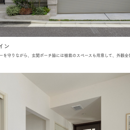
三井ホームワールド
㎥設計
イン
家族
ーを守りながら、玄関ポーチ脇には植栽のスペースも用意して、外観全
店舗併用住宅
多世帯住宅
別荘・リゾートハウス
グ請求
イベント情報
ご相談デスク