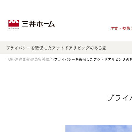
注文・規格
プライバシーを確保したアウトドアリビングのある家
TOP
戸建住宅
建築実例紹介
プライバシーを確保したアウトドアリビングの
戸建住宅トップ
宅地・分譲住宅トップ
賃貸住宅建築トップ
医院建築トップ
木材・建材トップ
リフォームトップ
施設建築トップ
あなたの理想の住まいをかたちに
プライ
宅地/建築条件付宅地
木造マンションMOCXION
実例紹介
リフォームメニュー
事業本部案内
建売/戸建分譲
木造賃貸住宅MOCXSTYLE
ドクターズ宝箱
事業内容
実例紹介
既存住宅（SumStock）
実例紹介
ドクターズヴォイス
建築実例
選ばれる理由
注文住宅｜三井ホームオーダー