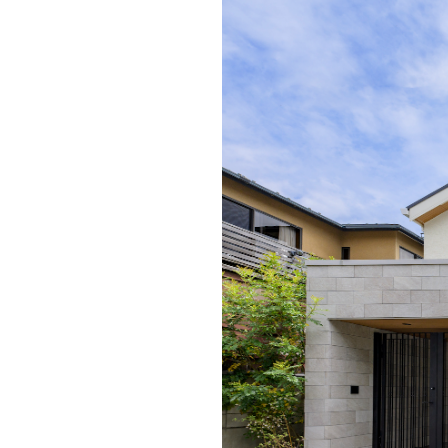
ドクタープランニュース
リフォーム事業所一覧
カ
資料請求
お問い合わせ
カタログ請求
ご相談デス
モデルハウス紹介
カタログ請求
ご相談デス
ご相談
カタログ請求
お問い合わ
建築実例