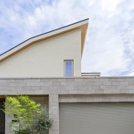
ランドパートナー一覧
商業施設実例
社宅・寮・事務所実例
タログ請求
ご相談デスク
都市建築実例
ク
ク
デスク
せフォーム
デザイン
全館空調