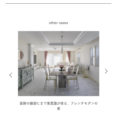
other cases
ダンの
木の温もりに和の趣を取り入れた、情緒豊かな3階建
モノ
住宅