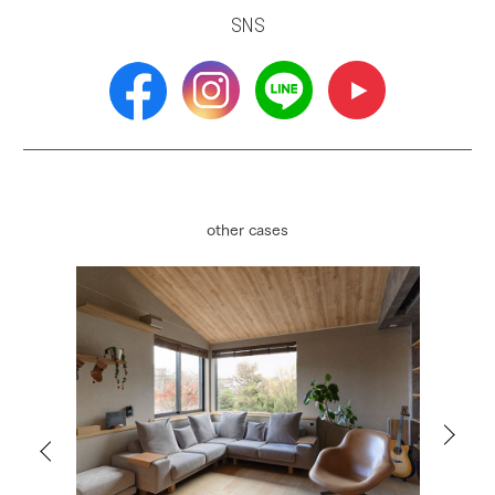
SNS
other cases