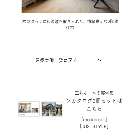
ダンの
木の温もりに和の趣を取り入れた、情緒豊かな3階建
モノ
住宅
建築実例一覧に戻る
三井ホームの実例集
＞カタログ2冊セットは
こちら
「modernest」
「JUSTSTYLE」