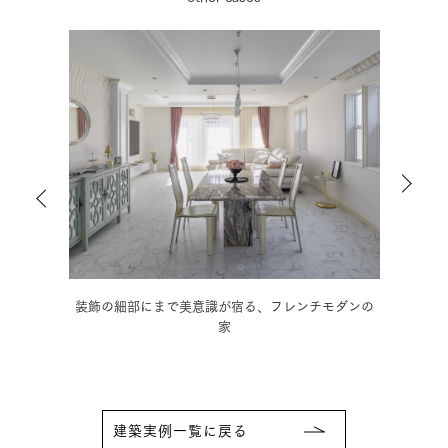
の家
装飾の細部にまで美意識が宿る、フレンチモダンの
木の
家
建築実例一覧に戻る