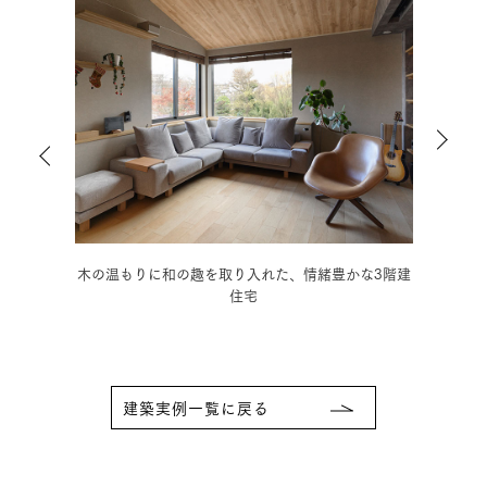
ダンの
木の温もりに和の趣を取り入れた、情緒豊かな3階建
モノ
住宅
建築実例一覧に戻る