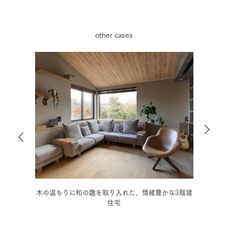
other cases
3階建
モノトーンの静謐な空間に癒される、こだわりの3階
好き
建住宅