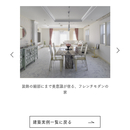
ダンの
木の温もりに和の趣を取り入れた、情緒豊かな3階建
モ
住宅
建築実例一覧に戻る