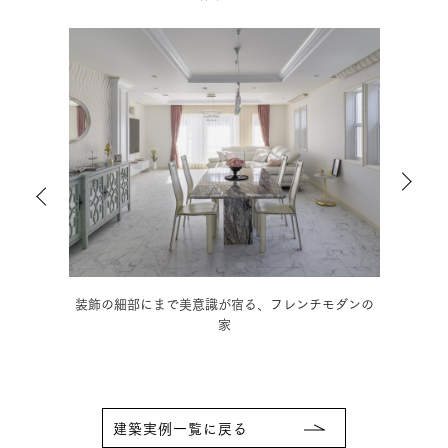
ダンの
木の温もりに和の趣を取り入れた、情緒豊かな3階建
モノ
住宅
建築実例一覧に戻る