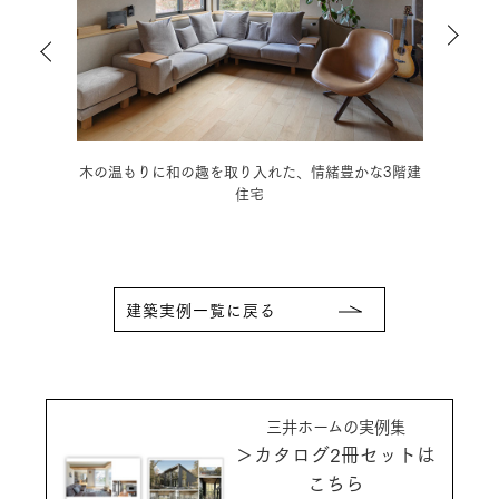
3階建
モノトーンの静謐な空間に癒される、こだわりの3階
好き
建住宅
建築実例一覧に戻る
三井ホームの実例集
＞カタログ2冊セットは
こちら