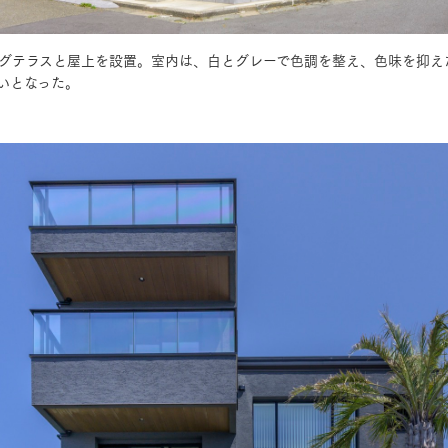
グテラスと屋上を設置。室内は、白とグレーで色調を整え、色味を抑え
三井ホームワールド
㎥設計
いとなった。
家族
店舗併用住宅
多世帯住宅
別荘・リゾートハウス
グ請求
イベント情報
ご相談デスク