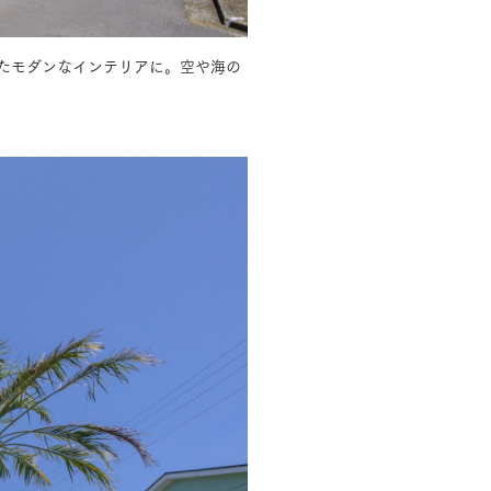
たモダンなインテリアに。空や海の
長期保証
モデルハウス・
見学可能実例
土地を探す
全国エリア情報
カタログ請求
オンライン相談