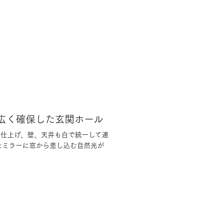
広く確保した玄関ホール
で仕上げ、壁、天井も白で統一して連
たミラーに窓から差し込む自然光が