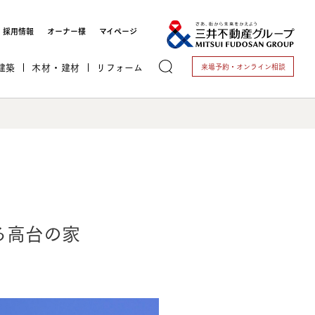
採用情報
オーナー様
マイページ
建築
木材・建材
リフォーム
来場予約・
オンライン相談
トする
る高台の家
これから開業される方
開業されている方