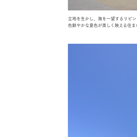
立地を生かし、海を一望するリビン
お住まいづくりガイド
色鮮やかな景色が美しく映える住ま
暮らし方
共働き家族
子育て家族
多世帯
住宅タイプ
3・4階建て
平屋
賃貸併用住宅
モデルハウス紹介
カタロ