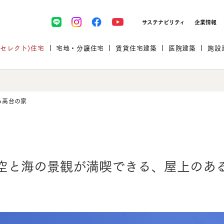
サステナビリティ
企業情報
(セレクト)住宅
宅地・分譲住宅
賃貸住宅建築
医院建築
施設
る高台の家
プロが厳選した住まいをセレク
空と海の景観が満喫できる、
屋上のあ
土地・建物探しをコンサルティン
イベント＆セミナー
セミナー・相談会情報
万全のサポート
企業向け不動産活用（CRE）
開業のための物件情報
リフォーム実例
取扱商品
グ
セミナー・内覧会レポート
診療圏調査依頼
福祉・介護施設実例
企業向け不動産活用（CRE）
ランドパートナー
文教・保育施設実例
規格住宅｜三井ホームセレクト