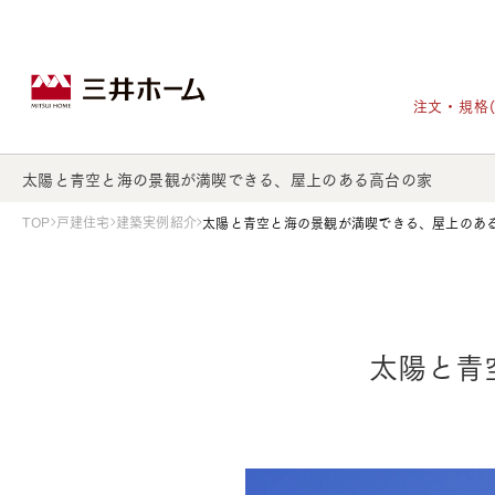
注文・規格
太陽と青空と海の景観が満喫できる、屋上のある高台の家
TOP
戸建住宅
建築実例紹介
太陽と青空と海の景観が満喫できる、屋上のあ
戸建住宅トップ
宅地・分譲住宅トップ
賃貸住宅建築トップ
医院建築トップ
木材・建材トップ
リフォームトップ
施設建築トップ
あなたの理想の住まいをかたちに
太陽と青
宅地/建築条件付宅地
木造マンションMOCXION
実例紹介
リフォームメニュー
事業本部案内
建売/戸建分譲
木造賃貸住宅MOCXSTYLE
ドクターズ宝箱
事業内容
実例紹介
既存住宅（SumStock）
実例紹介
ドクターズヴォイス
建築実例
選ばれる理由
注文住宅｜三井ホームオーダー