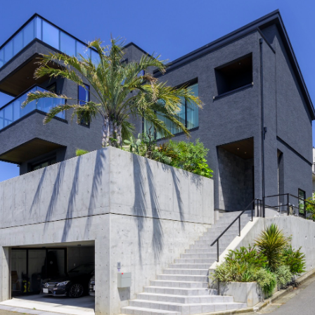
ランドパートナー一覧
商業施設実例
社宅・寮・事務所実例
タログ請求
ご相談デスク
都市建築実例
ク
ク
デスク
せフォーム
デザイン
全館空調