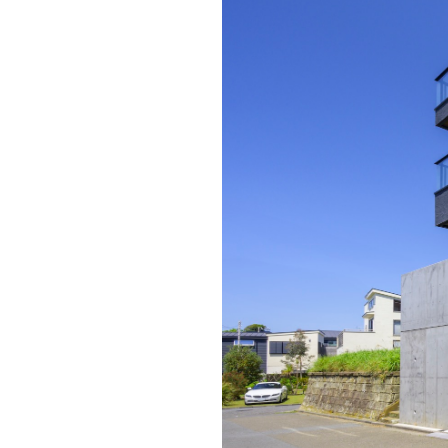
ドクタープランニュース
リフォーム事業所一覧
カ
資料請求
お問い合わせ
カタログ請求
ご相談デス
モデルハウス紹介
カタログ請求
ご相談デス
ご相談
カタログ請求
お問い合わ
建築実例