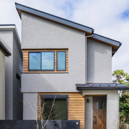
ランドパートナー一覧
商業施設実例
社宅・寮・事務所実例
タログ請求
ご相談デスク
都市建築実例
ク
ク
デスク
せフォーム
デザイン
全館空調