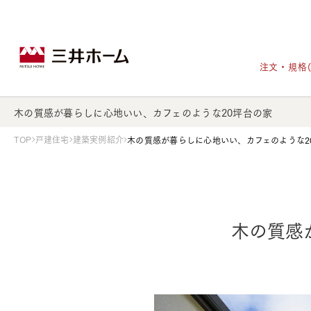
注文・規格
木の質感が暮らしに心地いい、カフェのような20坪台の家
TOP
戸建住宅
建築実例紹介
木の質感が暮らしに心地いい、カフェのような2
戸建住宅トップ
宅地・分譲住宅トップ
賃貸住宅建築トップ
医院建築トップ
木材・建材トップ
リフォームトップ
施設建築トップ
あなたの理想の住まいをかたちに
木の質感
宅地/建築条件付宅地
木造マンションMOCXION
実例紹介
リフォームメニュー
事業本部案内
建売/戸建分譲
木造賃貸住宅MOCXSTYLE
ドクターズ宝箱
事業内容
実例紹介
既存住宅（SumStock）
実例紹介
ドクターズヴォイス
建築実例
選ばれる理由
注文住宅｜三井ホームオーダー