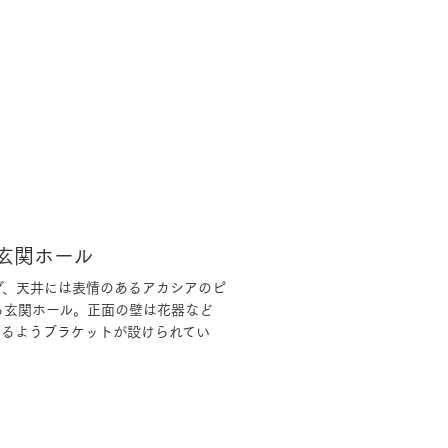
玄関ホール
グ、天井には表情のあるアカシアのピ
る玄関ホール。正面の壁は花器など
なるようブラケットが設けられてい