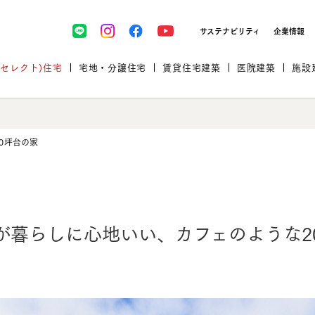
サステナビリティ
企業情報
(セレクト)住宅
宅地・分譲住宅
賃貸住宅建築
医院建築
施設
0坪台の家
プロが厳選した住まいをセレク
が暮らしに心地いい、
カフェのような2
土地・建物探しをコンサルティン
イベント＆セミナー
セミナー・相談会情報
万全のサポート
企業向け不動産活用（CRE）
開業のための物件情報
リフォーム実例
取扱商品
グ
セミナー・内覧会レポート
診療圏調査依頼
福祉・介護施設実例
企業向け不動産活用（CRE）
ランドパートナー
文教・保育施設実例
規格住宅｜三井ホームセレクト