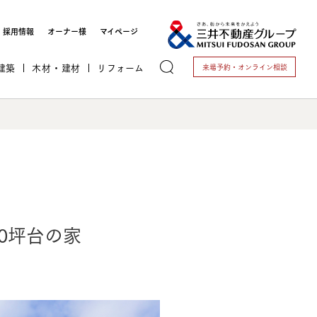
採用情報
オーナー様
マイページ
建築
木材・建材
リフォーム
来場予約・
オンライン相談
トする
0坪台の家
これから開業される方
開業されている方