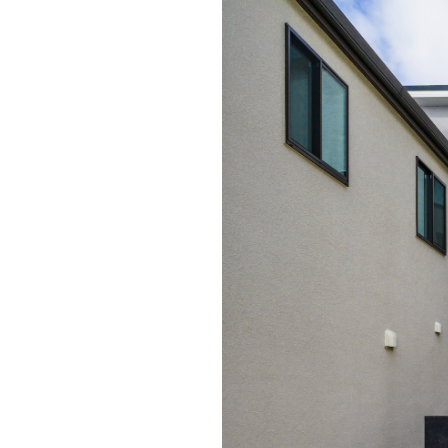
ドクタープランニュース
リフォーム事業所一覧
カ
資料請求
お問い合わせ
カタログ請求
ご相談デス
モデルハウス紹介
カタログ請求
ご相談デス
ご相談
カタログ請求
お問い合わ
建築実例