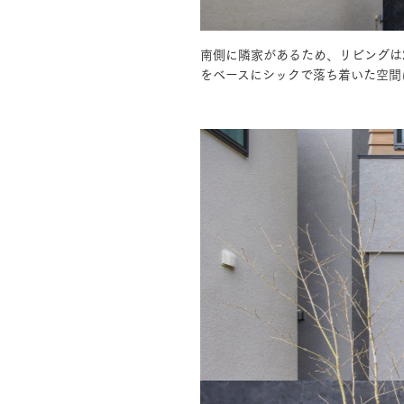
南側に隣家があるため、リビングは
お住まいづくりガイド
をベースにシックで落ち着いた空間
暮らし方
共働き家族
子育て家族
多世帯
住宅タイプ
3・4階建て
平屋
賃貸併用住宅
モデルハウス紹介
カタロ