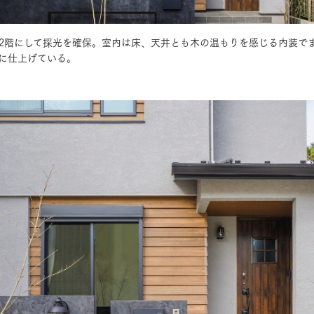
2階にして採光を確保。室内は床、天井とも木の温もりを感じる内装で
三井ホームワールド
㎥設計
に仕上げている。
家族
店舗併用住宅
多世帯住宅
別荘・リゾートハウス
グ請求
イベント情報
ご相談デスク