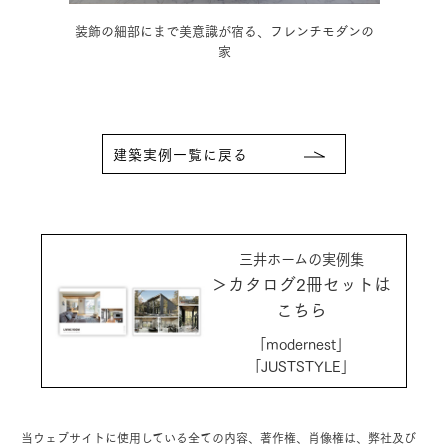
ダンの
木の温もりに和の趣を取り入れた、情緒豊かな3階建
モノ
住宅
建築実例一覧に戻る
三井ホームの実例集
＞カタログ2冊セットは
こちら
「modernest」
「JUSTSTYLE」
当ウェブサイトに使用している全ての内容、著作権、肖像権は、弊社及び