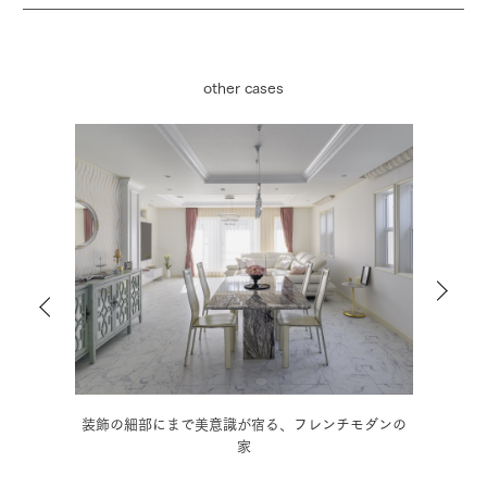
other cases
ダンの
木の温もりに和の趣を取り入れた、情緒豊かな3階建
モノ
住宅