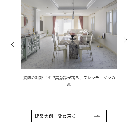
の家
装飾の細部にまで美意識が宿る、フレンチモダンの
木の
家
建築実例一覧に戻る