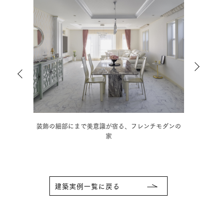
ダンの
木の温もりに和の趣を取り入れた、情緒豊かな3階建
モノ
住宅
建築実例一覧に戻る