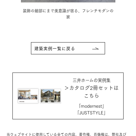
の家
装飾の細部にまで美意識が宿る、フレンチモダンの
木の
家
建築実例一覧に戻る
三井ホームの実例集
＞カタログ2冊セットは
こちら
「modernest」
「JUSTSTYLE」
当ウェブサイトに使用している全ての内容、著作権、肖像権は、弊社及び