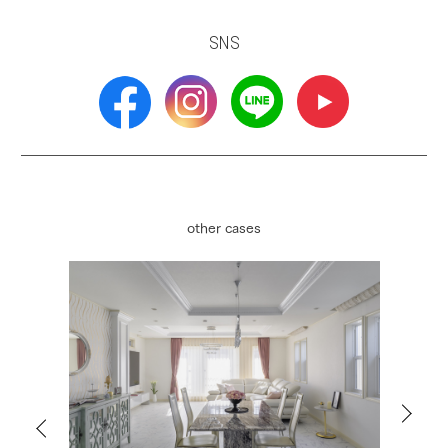
SNS
other cases