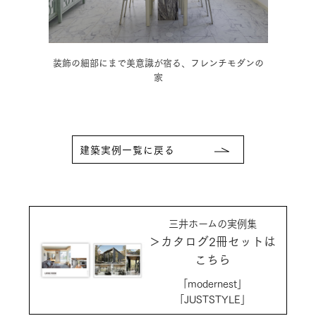
ダンの
木の温もりに和の趣を取り入れた、情緒豊かな3階建
モノ
住宅
建築実例一覧に戻る
三井ホームの実例集
＞カタログ2冊セットは
こちら
「modernest」
「JUSTSTYLE」