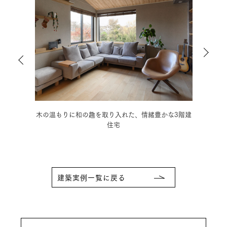
ダンの
木の温もりに和の趣を取り入れた、情緒豊かな3階建
モノ
住宅
建築実例一覧に戻る