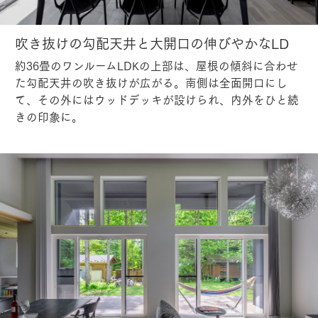
吹き抜けの勾配天井と大開口の伸びやかなLD
約36畳のワンルームLDKの上部は、屋根の傾斜に合わせ
た勾配天井の吹き抜けが広がる。南側は全面開口にし
て、その外にはウッドデッキが設けられ、内外をひと続
きの印象に。