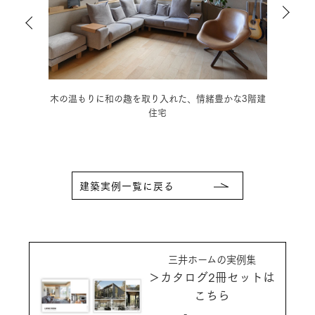
ダンの
木の温もりに和の趣を取り入れた、情緒豊かな3階建
モノ
住宅
建築実例一覧に戻る
三井ホームの実例集
＞カタログ2冊セットは
こちら