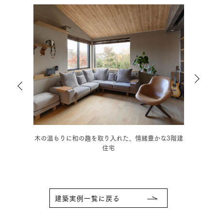
ダンの
木の温もりに和の趣を取り入れた、情緒豊かな3階建
モノ
住宅
建築実例一覧に戻る