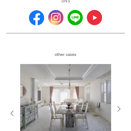
SNS
other cases