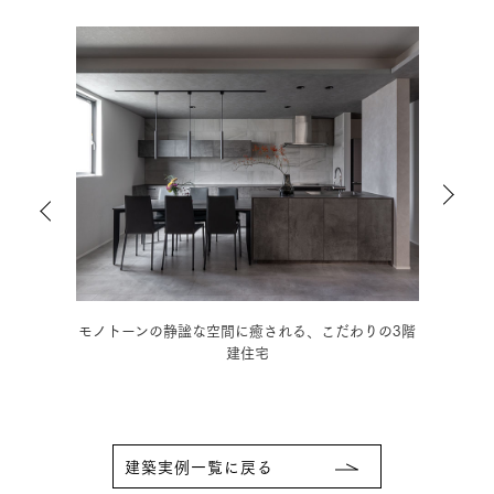
の3階
好きな生活シーンにこだわった、ウェストコーストス
南欧
タイルの平屋
建築実例一覧に戻る