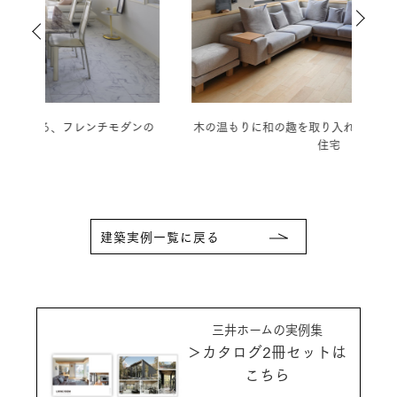
ダンの
木の温もりに和の趣を取り入れた、情緒豊かな3階建
モノ
住宅
建築実例一覧に戻る
三井ホームの実例集
＞カタログ2冊セットは
こちら