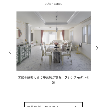
other cases
ダンの
木の温もりに和の趣を取り入れた、情緒豊かな3階建
モノ
住宅
建築実例一覧に戻る