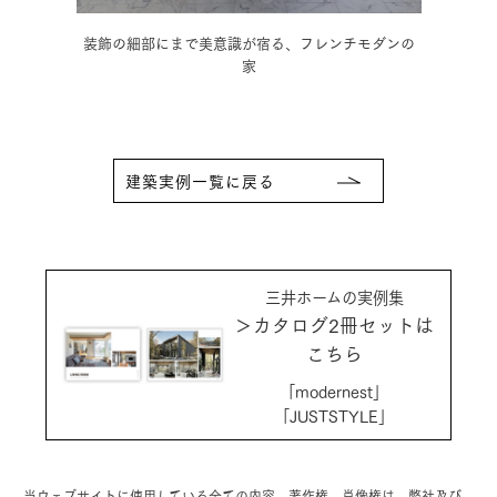
の家
装飾の細部にまで美意識が宿る、フレンチモダンの
木の
家
建築実例一覧に戻る
三井ホームの実例集
＞カタログ2冊セットは
こちら
「modernest」
「JUSTSTYLE」
当ウェブサイトに使用している全ての内容、著作権、肖像権は、弊社及び