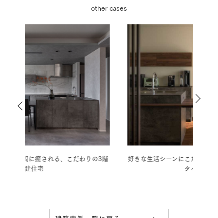
other cases
の3階
好きな生活シーンにこだわった、ウェストコーストス
南欧
タイルの平屋