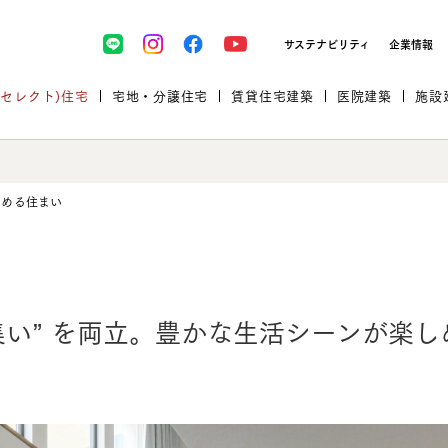
サステナビリティ
企業情報
(セレクト)住宅
宅地・分譲住宅
賃貸住宅建築
医院建築
施設
しめる住まい
プロが厳選した住まいをセレク
“集い” を両立。
豊かな生活シーンが楽し
土地・建物探しをコンサルティン
イベント＆セミナー
セミナー・相談会情報
万全のサポート
企業向け不動産活用（CRE）
開業のための物件情報
リフォーム実例
取扱商品
グ
セミナー・内覧会レポート
診療圏調査依頼
福祉・介護施設実例
企業向け不動産活用（CRE）
ランドパートナー
文教・保育施設実例
規格住宅｜三井ホームセレクト