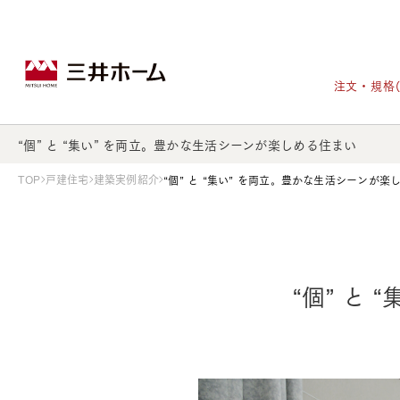
注文・規格
“個” と “集い” を両立。豊かな生活シーンが楽しめる住まい
TOP
戸建住宅
建築実例紹介
“個” と “集い” を両立。豊かな生活シーンが楽
戸建住宅トップ
宅地・分譲住宅トップ
賃貸住宅建築トップ
医院建築トップ
木材・建材トップ
リフォームトップ
施設建築トップ
あなたの理想の住まいをかたちに
“個” と 
宅地/建築条件付宅地
木造マンションMOCXION
実例紹介
リフォームメニュー
事業本部案内
建売/戸建分譲
木造賃貸住宅MOCXSTYLE
ドクターズ宝箱
事業内容
実例紹介
既存住宅（SumStock）
実例紹介
ドクターズヴォイス
建築実例
選ばれる理由
注文住宅｜三井ホームオーダー