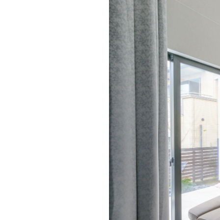
ドクタープランニュース
リフォーム事業所一覧
カ
資料請求
お問い合わせ
カタログ請求
ご相談デス
モデルハウス紹介
カタログ請求
ご相談デス
ご相談
カタログ請求
お問い合わ
建築実例