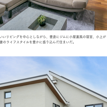
三井ホームワールド
㎥設計
いいリビングを中心としながら、書斎にジムに小屋裏風の寝室、小上が
家族
妻のライフスタイルを豊かに盛り込んだ住まいだ。
店舗併用住宅
多世帯住宅
別荘・リゾートハウス
グ請求
イベント情報
ご相談デスク