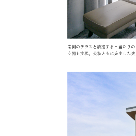
お住まいづくりガイド
暮らし方
南側のテラスと隣接する日当たりの
共働き家族
子育て家族
多世帯
空間も実現。公私ともに充実した夫
住宅タイプ
3・4階建て
平屋
賃貸併用住宅
モデルハウス紹介
カタロ