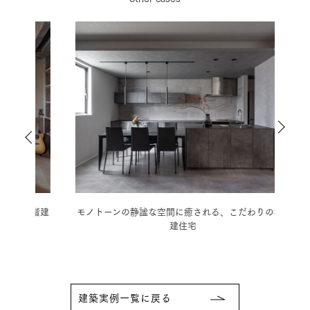
3階建
モノトーンの静謐な空間に癒される、こだわりの3階
好き
建住宅
建築実例一覧に戻る