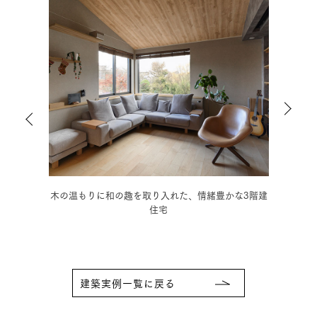
ダンの
木の温もりに和の趣を取り入れた、情緒豊かな3階建
モノ
住宅
建築実例一覧に戻る