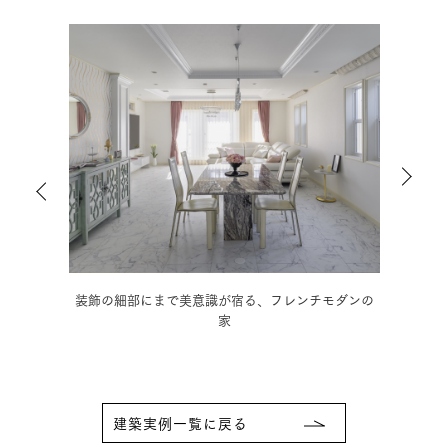
ダンの
木の温もりに和の趣を取り入れた、情緒豊かな3階建
モノ
住宅
建築実例一覧に戻る