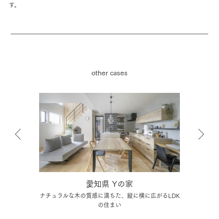
す。
other cases
東京都 Yの家
るLDK
周囲の緑を取り込んだ、開放的な2階リビングの家
和の