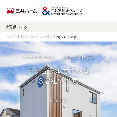
埼玉県 Hの家
TOP
戸建住宅
三井ホーム社員の家
埼玉県 Hの家
三井ホーム社員の家
PROFESSIONAL DESIGN
ナチュラルモダンな
3階建ての家
埼玉県 Hの家