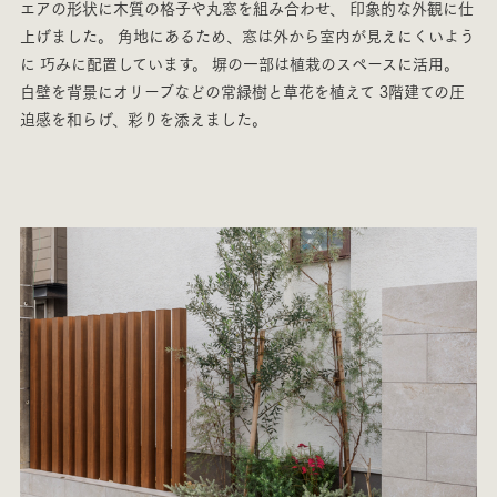
エアの形状に木質の格子や丸窓を組み合わせ、
印象的な外観に仕
上げました。
角地にあるため、窓は外から室内が見えにくいよう
に
巧みに配置しています。
塀の一部は植栽のスペースに活用。
白壁を背景にオリーブなどの常緑樹と草花を植えて
3階建ての圧
迫感を和らげ、彩りを添えました。