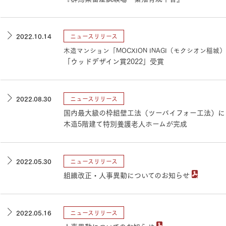
三井ホームワールド
㎥設計
2022.10.14
ニュースリリース
木造マンション「MOCXION INAGI（モクシオン稲城
「ウッドデザイン賞2022」受賞
家族
2022.08.30
ニュースリリース
国内最大級の枠組壁工法（ツーバイフォー工法）に
店舗併用住宅
多世帯住宅
別荘・リゾートハウス
木造5階建て特別養護老人ホームが完成
グ請求
イベント情報
ご相談デスク
2022.05.30
ニュースリリース
組織改正・人事異動についてのお知らせ
2022.05.16
ニュースリリース