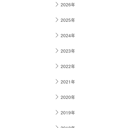
ドクタープランニュース
2026年
リフォーム事業所一覧
カ
資料請求
お問い合わせ
カタログ請求
ご相談デス
2025年
モデルハウス紹介
カタログ請求
ご相談デス
ご相談
2024年
カタログ請求
お問い合わ
2023年
2022年
2021年
建築実例
2020年
2019年
2018年