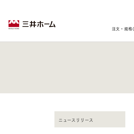
注文・規格
戸建住宅トップ
宅地・分譲住宅トップ
賃貸住宅建築トップ
医院建築トップ
木材・建材トップ
リフォームトップ
施設建築トップ
あなたの理想の住まいをかたちに
宅地/建築条件付宅地
木造マンションMOCXION
実例紹介
リフォームメニュー
事業本部案内
ニュースリリース
建売/戸建分譲
木造賃貸住宅MOCXSTYLE
ドクターズ宝箱
事業内容
実例紹介
既存住宅（SumStock）
実例紹介
ドクターズヴォイス
建築実例
選ばれる理由
注文住宅｜三井ホームオーダー