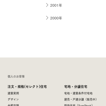
2001年
2000年
個人のお客様
注文・規格(セレクト)住宅
宅地・分譲住宅
建築実例
宅地・建築条件付宅地
デザイン
建売・戸建分譲（販売中）
全館空調
既存住宅（SumStock）