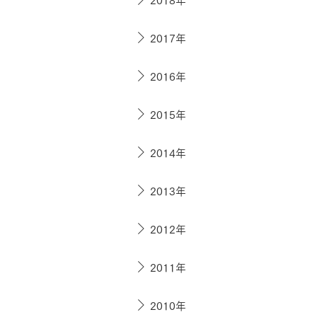
2017年
お住まいづくりガイド
2016年
暮らし方
2015年
共働き家族
子育て家族
多世帯
住宅タイプ
2014年
3・4階建て
平屋
賃貸併用住宅
2013年
モデルハウス紹介
カタロ
2012年
2011年
2010年