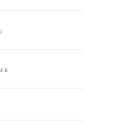
長期保証
）」
よる