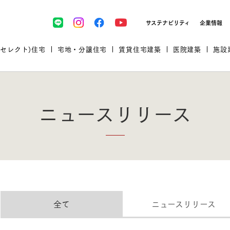
サステナビリティ
企業情報
(セレクト)住宅
宅地・分譲住宅
賃貸住宅建築
医院建築
施設
ニュースリリース
プロが厳選した住まいをセレク
土地・建物探しをコンサルティン
イベント＆セミナー
セミナー・相談会情報
万全のサポート
企業向け不動産活用（CRE）
開業のための物件情報
リフォーム実例
取扱商品
全て
ニュースリリース
グ
セミナー・内覧会レポート
診療圏調査依頼
福祉・介護施設実例
企業向け不動産活用（CRE）
ランドパートナー
文教・保育施設実例
規格住宅｜三井ホームセレクト