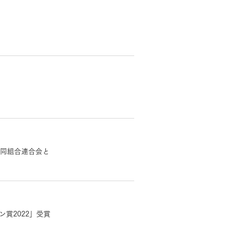
モデルハウス・
見学可能実例
同組合連合会と
土地を探す
MOCX WALL工法のテク
ノロジー
全国エリア情報
カタログ請求
賞2022」受賞
オンライン相談