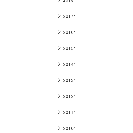
2017年
お住まいづくりガイド
2016年
暮らし方
2015年
共働き家族
子育て家族
多世帯
住宅タイプ
2014年
3・4階建て
平屋
賃貸併用住宅
2013年
モデルハウス紹介
カタロ
2012年
2011年
2010年