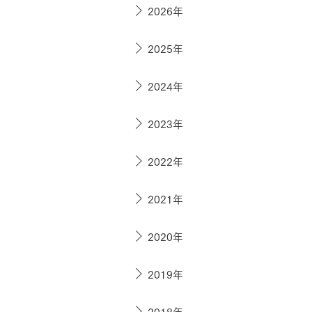
ドクタープランニュース
2026年
リフォーム事業所一覧
カ
資料請求
お問い合わせ
カタログ請求
ご相談デス
2025年
モデルハウス紹介
カタログ請求
ご相談デス
ご相談
2024年
カタログ請求
お問い合わ
2023年
2022年
2021年
建築実例
2020年
2019年
2018年