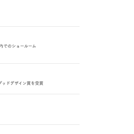
）内でのショールーム
モデルハウス・
 グッドデザイン賞を受賞
見学可能実例
土地を探す
MOCX WALL工法のテク
ノロジー
全国エリア情報
カタログ請求
オンライン相談