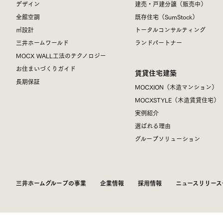
デザイン
建売・戸建分譲（販売中）
全館空調
既存住宅（SumStock）
㎥設計
トータルコンサルティング
三井ホームワールド
ランドパートナー
MOCX WALL工法のテクノロジー
お住まいづくりガイド
賃貸住宅建築
長期保証
MOCXION（木造マンション）
MOCXSTYLE（木造賃貸住宅）
実例紹介
選ばれる理由
グループソリューション
三井ホームグループの事業
企業情報
採用情報
ニュースリリース