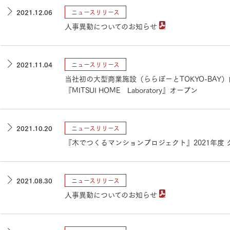
ランドパートナー一覧
商業施設実例
2021.12.06
ニュースリリース
社宅・寮・事務所実例
タログ請求
ご相談デスク
人事異動についてのお知らせ
都市建築実例
ク
ク
デスク
2021.11.04
ニュースリリース
せフォーム
当社初の大型商業施設（ららぽーとTOKYO-BAY
『MITSUI HOME Laboratory』オープン
2021.10.20
ニュースリリース
『木でつくるマンションプロジェクト』2021年度
デザイン
全館空調
2021.08.30
ニュースリリース
人事異動についてのお知らせ