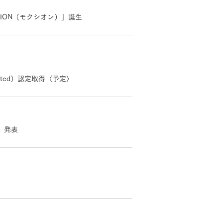
ION（モクシオン）」誕生
長期保証
nted）認定取得〈予定〉
D」発表