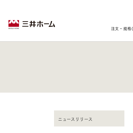
注文・規格
戸建住宅トップ
宅地・分譲住宅トップ
賃貸住宅建築トップ
医院建築トップ
木材・建材トップ
リフォームトップ
施設建築トップ
あなたの理想の住まいをかたちに
宅地/建築条件付宅地
木造マンションMOCXION
実例紹介
リフォームメニュー
事業本部案内
ニュースリリース
建売/戸建分譲
木造賃貸住宅MOCXSTYLE
ドクターズ宝箱
事業内容
実例紹介
既存住宅（SumStock）
実例紹介
ドクターズヴォイス
建築実例
選ばれる理由
注文住宅｜三井ホームオーダー