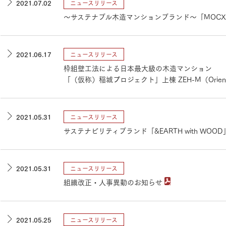
2021.07.02
ニュースリリース
～サステナブル木造マンションブランド～「MOCX
三井ホームワールド
㎥設計
2021.06.17
ニュースリリース
枠組壁工法による日本最大級の木造マンション
「（仮称）稲城プロジェクト」上棟 ZEH-M（Orie
家族
2021.05.31
ニュースリリース
店舗併用住宅
多世帯住宅
別荘・リゾートハウス
サステナビリティブランド「&EARTH with WOO
グ請求
イベント情報
ご相談デスク
2021.05.31
ニュースリリース
組織改正・人事異動のお知らせ
2021.05.25
ニュースリリース