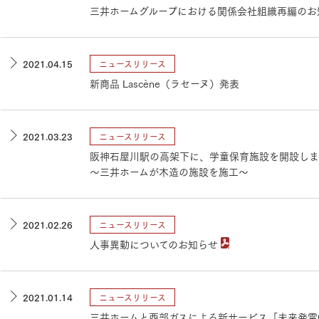
三井ホームグループにおける関係会社組織再編の
2021.04.15
ニュースリリース
新商品 Lascène（ラセーヌ）発表
2021.03.23
ニュースリリース
阪神石屋川駅の高架下に、学童保育施設を開設しま
～三井ホームが木造の施設を施工～
2021.02.26
ニュースリリース
人事異動についてのお知らせ
2021.01.14
ニュースリリース
三井ホームと西部ガスによる新サービス「未来発電G 