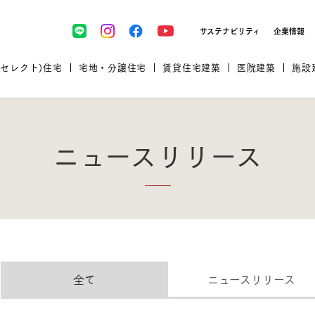
サステナビリティ
企業情報
(セレクト)住宅
宅地・分譲住宅
賃貸住宅建築
医院建築
施設
ニュースリリース
プロが厳選した住まいをセレク
土地・建物探しをコンサルティン
イベント＆セミナー
セミナー・相談会情報
万全のサポート
企業向け不動産活用（CRE）
開業のための物件情報
リフォーム実例
取扱商品
全て
ニュースリリース
グ
セミナー・内覧会レポート
診療圏調査依頼
福祉・介護施設実例
企業向け不動産活用（CRE）
ランドパートナー
文教・保育施設実例
規格住宅｜三井ホームセレクト