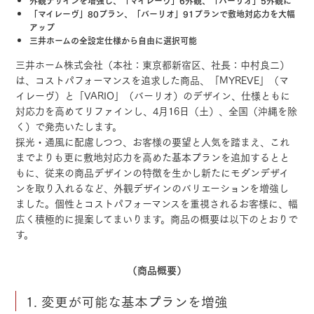
外観デザインを増強し、「マイレーヴ」6外観、「バーリオ」5外観に
「マイレーヴ」80プラン、「バーリオ」91プランで敷地対応力を大幅
アップ
三井ホームの全設定仕様から自由に選択可能
三井ホーム株式会社（本社：東京都新宿区、社長：中村良二）
は、コストパフォーマンスを追求した商品、「MYREVE」（マ
イレーヴ）と「VARIO」（バーリオ）のデザイン、仕様ともに
対応力を高めてリファインし、4月16日（土）、全国（沖縄を除
く）で発売いたします。
採光・通風に配慮しつつ、お客様の要望と人気を踏まえ、これ
までよりも更に敷地対応力を高めた基本プランを追加するとと
もに、従来の商品デザインの特徴を生かし新たにモダンデザイ
ンを取り入れるなど、外観デザインのバリエーションを増強し
ました。個性とコストパフォーマンスを重視されるお客様に、幅
広く積極的に提案してまいります。商品の概要は以下のとおりで
す。
（商品概要）
1. 変更が可能な基本プランを増強