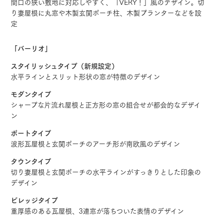
間口の狭い敷地に対応しやすく、「VERY！」風のデザイン。切
り妻屋根に丸窓や木製玄関ポーチ柱、木製プランターなどを設
定
「バーリオ」
スタイリッシュタイプ（新規設定）
水平ラインとスリット形状の窓が特徴のデザイン
モダンタイプ
シャープな片流れ屋根と正方形の窓の組合せが都会的なデザイ
ン
ポートタイプ
波形瓦屋根と玄関ポーチのアーチ形が南欧風のデザイン
タウンタイプ
切り妻屋根と玄関ポーチの水平ラインがすっきりとした印象の
デザイン
ビレッジタイプ
重厚感のある瓦屋根、3連窓が落ちついた表情のデザイン