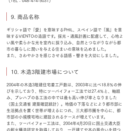
（TEL：048-474-5031）
9. 商品名称
ギリシャ語で「愛」を意味するPHIL、スペイン語で「風」を意
味するVIENTOの造語です。採光・通風計画に配慮して、心地よ
い風や柔らかな光を室内に採り込み、自然とつながりながら都
市の暮らしに潤いを与える住まいの意味を込めました。
また、さわやかさを感じさせる語感・響きを大切にしました。
10. 木造3階建市場について
2004年の木造3階建住宅着工戸数は、2003年に比べ18.8％の伸
びを示しており、特にツーバイフォー工法では27.4％と、軸組
み、プレハブの各工法の中では最も高い伸び率となりました
（国土交通省 建築確認統計）。地価の下落などにより都市部に
生活拠点を置く世帯が増えるにつれ、三大都市圏を中心に、都
市部の小規模宅地に建設されるケースが増えています。
また、ツーバイフォー工法は、2004年4月20日に国土交通大臣
の耐火構造認定を取得しており、一戸建てや木の風合いを持つ