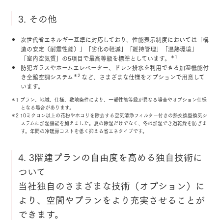
3. その他
次世代省エネルギー基準に対応しており、性能表示制度においては「構
造の安定（耐震性能）」「劣化の軽減」「維持管理」「温熱環境」
＊1
「室内空気質」の5項目で最高等級を標準としています。
防犯ガラスやホームエレベーター、ドレン排水を利用できる加湿機能付
＊2
き全館空調システム
など、さまざまな仕様をオプションで用意して
います。
＊1 プラン、地域、仕様、敷地条件により、一部性能等級が異なる場合やオプション仕様
となる場合があります。
＊2 10ミクロン以上の花粉やホコリを除去する空気清浄フィルター付きの熱交換型換気シ
ステムに加湿機能を加えました。夏の除湿だけでなく、冬は加湿でき過乾燥を防ぎま
す。年間の冷暖房コストを低く抑える省エネタイプです。
4. 3階建プランの自由度を高める独自技術に
ついて
当社独自のさまざまな技術（オプション）に
より、空間やプランをより充実させることが
できます。