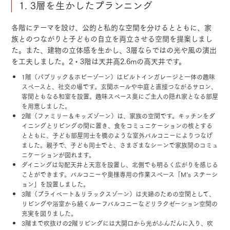
1. 3層を生かしたプランニング
各階にテーマを設け、公的と私的な空間を分けるとともに、家
族とのつながりと子どもの自立を両立させる空間を提案しまし
た。また、建物の立体感を生かし、3層ならではの光や風の演出
を工夫しました。2・3階は天井高2.6mの高天井です。
1階（パブリック＆ホビーゾーン）はビルトインガレージと一体の趣味
スペースと、社交の場です。玄関ホールや中庭と直接つながるサロン、
客間ともなる和室を設置。趣味スペース奥にご主人の隠れ家となる部屋
を用意しました。
2階（ファミリー＆キッズゾーン）は、家族の空間です。キッチンをダ
イニングとリビングの間に置き、食をコミュニケーションの核とする
とともに、子ども部屋同士を橋のような室外バルコニーによりつなげ
ました。親子で、子ども同士でと、さまざまなシーンで家族間のコミュ
ニケーションが図れます。
ダイニングは勾配天井と天窓を設置し、北側でも明るく広がりを感じる
ことができます。バルコニーや奥様専用の作業スペース「M’s ステーシ
ョン」を設置しました。
3階（プライベート＆リラックスゾーン）は夫婦のための空間として、
リビングや浴室から続くルーフバルコニーなどリラクゼーション空間の
充実を図りました。
3階まで吹抜けの2階リビングには大開口から光がふんだんに入り、吹