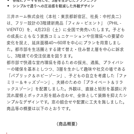
各階にテーマを持たせ、3層を生かしたプランニング
シンプルで通りへの圧迫感を軽減した外観デザイン
三井ホーム株式会社（本社：東京都新宿区、社長：中村良二）
は、フリー設計の3階建新商品「フィル・ビエント」（PHIL -
VIENTO）を、4月23日（土）に全国で発売いたします。子ども
の成長にともなう家族コミュニケーションや住環境への要望の
変化を捉え、延床面積40～60坪を中心にプランを用意しまし
た。都市部を生活圏とする建て替え・住み替え層を中心に訴求
し、3階建ての受注促進を図ります。
都市部で快適な室内環境を得るための採光、通風、プライバシ
ーの確保を基本としつつ、3層を生かして趣味や社交の場である
「パブリック＆ホビーゾーン」、子どもの自立を考慮した「ファ
ミリー＆キッズゾーン」、夫婦のための「プライベート＆リラ
ックスゾーン」を配置しました。外観は、直線と矩形を基調に片
流れ屋根とボックス形を組み合わせ、全体として装飾を抑えたシ
ンプルなデザインです。窓の組合せや配置に工夫を施しました。
商品等の概要は以下のとおりです。
（商品概要）