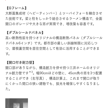
【Gフレーム】
大断面集成材（ヘビーティンバー）とツーバイフォーを融合させ
た技術です。梁と柱をしっかり結合させるラーメン構造で、全面
開口のガレージや大きな窓が実現でき、増改築も容易です。
【ダブルシールドパネル】
高い断熱性能を持つオリジナルの構造断熱パネル（ダブルシール
ドパネル6インチ）です。都市部の厳しい斜線制限に対応しつ
つ、屋根裏空間を居住空間として有効に活用することができま
す。
【開口付き耐力壁】
開口部がありながら、構造耐力を併せ持つ三井ホームのオリジ
＊3
ナル耐力壁です
。幅90cmほどの壁に、45cm角の窓を3つ配置
することができ（右写真）、構造計算上、これまで開口が取り
にくかった間口の狭い建物でも、採光を確保しやすくなりまし
た。