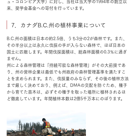
ュ・コロンビア大学）に対し、当社は当大学の1994年の創立以
来、奨学金基金への寄付を行っています。
7．カナダB.C.州の植林事業について
B.C.州の面積は日本の約2.5倍、うち3分の2が森林です。また、
その半分以上は永久に伐採の手が入らない森林で、ほぼ日本の
国土に匹敵します。年間伐採面積は、総森林面積の0.3％に過ぎ
ません。
州による森林管理は「持続可能な森林管理」がその大前提であ
り、州の営林企業は最低でも州政府の森林管理基準を満たすこ
とを求められます。また、伐採量のみならず、その後の植林方法
まで厳しく決めており、例えば、DMAの交配を防ぐため、種子
から育てた苗木は、必ずその種子を取った場所に植林されるほ
ど徹底しています。年間植林本数は2億5千万本にのぼります。