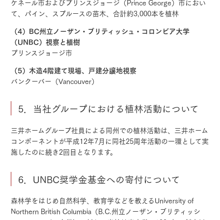
ケネール市およびプリンスジョージ（Prince George）市におい
て、パイン、スプルースの苗木、合計約3,000本を植林
（4）BC州立ノーザン・ブリティッシュ・コロンビア大学
（UNBC）視察と植樹
プリンスジョージ市
（5）木造4階建て現場、戸建分譲地視察
バンクーバー（Vancouver）
5．当社グループにおける植林活動について
三井ホームグループ社員による同州での植林活動は、三井ホーム
コンポーネントが平成12年7月に同社25周年活動の一環として実
施したのに続き2回目となります。
6．UNBC奨学金基金への寄付について
森林学をはじめ自然科学、教育学などを教えるUniversity of
Northern British Columbia（B.C.州立ノーザン・ブリティッシ