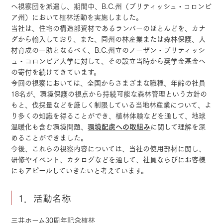
へ視察団を派遣し、期間中、B.C.州（ブリティッシュ・コロンビ
ア州）において植林活動を実施しました。
当社は、住宅の構造部資材であるランバーのほとんどを、カナ
ダから輸入しており、また、同州の林産業または森林保護、人
材育成の一助となるべく、B.C.州立のノーザン・ブリティッシ
ュ・コロンビア大学に対して、その設立当時から奨学金基金へ
の寄付を続けてきています。
今回の視察においては、全国からさまざまな職種、年齢の社員
18名が、環境保護の視点から持続可能な森林管理という方針の
もと、伐採量などを厳しく制限している当地林産業について、よ
り多くの知識を得ることができ、植林体験などを通して、地球
温暖化も含む環境問題、
環境配慮への取組み
に関して理解を深
めることができました。
今後、これらの視察内容については、当社の使用部材に関し、
研修やイベント、カタログなどを通して、社員ならびにお客様
にもアピールしていきたいと考えています。
1．活動名称
三井ホーム30周年記念植林