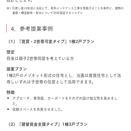
※1 引渡し後10年目に当社にて、有料メンテナンス工事を実施することを条件に、建物の
基礎・構造躯体・防水について20年保証するシステム
4．参考提案事例
（1）『賃貸・2世帯可変タイプ』1棟2戸プラン
想定
将来は親子2世帯同居を考えている方
提案プラン
1棟2戸のメゾネット形式の住宅とし、当面は賃貸住宅として活
用しいずれは子世帯の住居として活用できます。
特徴
アプローチ、専用庭、カーポートをそれぞれ設け独立性を高めまし
た。
収納スペースを充実させました。
（2）『建替資金支援タイプ』1棟3戸プラン