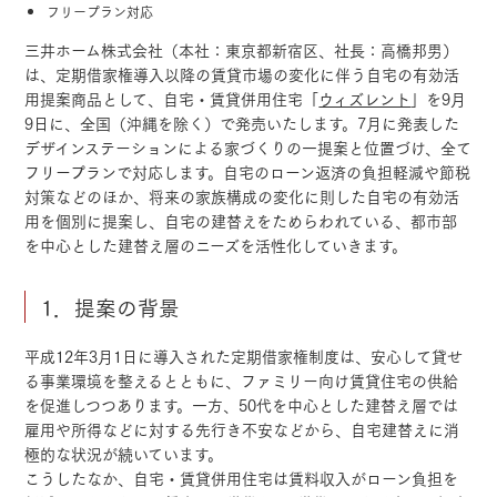
フリープラン対応
三井ホーム株式会社（本社：東京都新宿区、社長：高橋邦男）
は、定期借家権導入以降の賃貸市場の変化に伴う自宅の有効活
用提案商品として、自宅・賃貸併用住宅「
ウィズレント
」を9月
9日に、全国（沖縄を除く）で発売いたします。7月に発表した
デザインステーションによる家づくりの一提案と位置づけ、全て
フリープランで対応します。自宅のローン返済の負担軽減や節税
対策などのほか、将来の家族構成の変化に則した自宅の有効活
用を個別に提案し、自宅の建替えをためらわれている、都市部
を中心とした建替え層のニーズを活性化していきます。
1．提案の背景
平成12年3月1日に導入された定期借家権制度は、安心して貸せ
る事業環境を整えるとともに、ファミリー向け賃貸住宅の供給
を促進しつつあります。一方、50代を中心とした建替え層では
雇用や所得などに対する先行き不安などから、自宅建替えに消
極的な状況が続いています。
こうしたなか、自宅・賃貸併用住宅は賃料収入がローン負担を