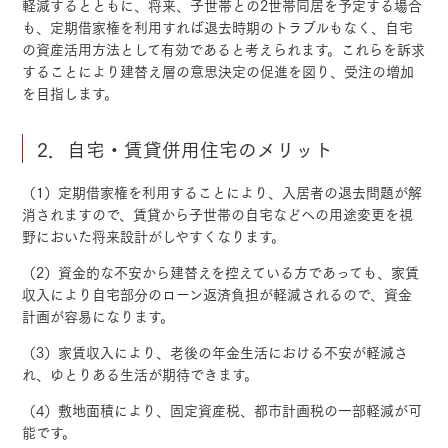
軽減するとともに、将来、子世帯との2世帯同居を予定する場合
も、定期借家権を利用すれば退去時期のトラブルもなく、自宅
の資産活用方法として有効であると考えられます。これらを訴求
することにより建替え層の意思決定の促進を図り、受注の増加
を目指します。
2．自宅・賃貸併用住宅のメリット
（1）定期借家権を利用することにより、入居者の退去問題が解
消されますので、賃貸から子世帯の自宅などへの用途変更を視
野においた将来設計がしやすくなります。
（2）資金的な不安から建替えを控えている方であっても、家賃
収入により自宅部分のローン返済負担が軽減されるので、資金
計画が容易になります。
（3）家賃収入により、老後の年金生活における不安が軽減さ
れ、ゆとりある生活が期待できます。
（4）敷地面積により、固定資産税、都市計画税の一部軽減が可
能です。