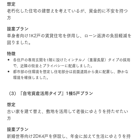
想定
老朽化した住宅の建替えを考えているが、資金的に不安を持つ
方
提案プラン
単身者向け1K2戸の賃貸住宅を併用し、ローン返済の負担軽減を
図りました。
特徴
各住戸の専用玄関を1階に設けたインテルノ（重層長屋）タイプの採用
で、近隣の街並とプライバシーに配慮しました。
都市部の住環境を想定し住宅部分は前面道路から奥に配置し、静かな
環境を確保しました。
（3）『自宅資産活用タイプ』1棟5戸プラン
想定
古い家を建て替え、敷地を活用して老後にゆとりを持たせたい
方
提案プラン
新婚世帯向け2DK4戸を併設し、年金に加えて生活にゆとりを持